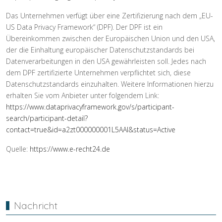
Das Unternehmen verfügt über eine Zertifizierung nach dem „EU-
US Data Privacy Framework“ (DPF). Der DPF ist ein
Übereinkommen zwischen der Europäischen Union und den USA,
der die Einhaltung europäischer Datenschutzstandards bei
Datenverarbeitungen in den USA gewährleisten soll. Jedes nach
dem DPF zertifizierte Unternehmen verpflichtet sich, diese
Datenschutzstandards einzuhalten. Weitere Informationen hierzu
erhalten Sie vom Anbieter unter folgendem Link:
https://www.dataprivacyframework.gov/s/participant-
search/participant-detail?
contact=true&id=a2zt000000001L5AAI&status=Active
Quelle:
https://www.e-recht24.de
Vorheriger Beitrag: Wer wir sind
Nächster Bei
Zurück
Weiter
Nachricht