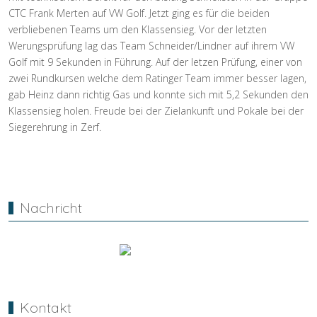
CTC Frank Merten auf VW Golf. Jetzt ging es für die beiden
verbliebenen Teams um den Klassensieg. Vor der letzten
Werungsprüfung lag das Team Schneider/Lindner auf ihrem VW
Golf mit 9 Sekunden in Führung. Auf der letzen Prüfung, einer von
zwei Rundkursen welche dem Ratinger Team immer besser lagen,
gab Heinz dann richtig Gas und konnte sich mit 5,2 Sekunden den
Klassensieg holen. Freude bei der Zielankunft und Pokale bei der
Siegerehrung in Zerf.
Vorheriger Beitrag: Neuer deutscher Rekord für BTC Mitglied
Nächster Bei
Zurück
Weiter
Nachricht
Kontakt